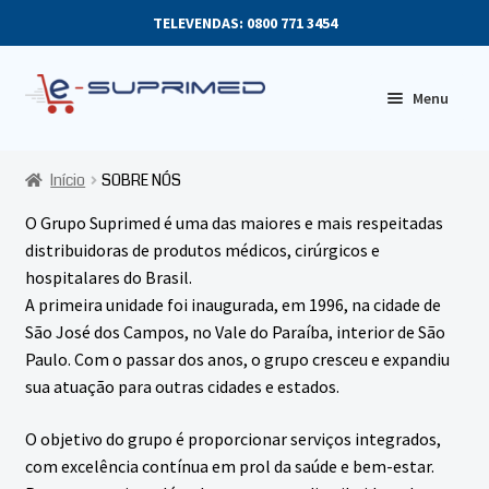
TELEVENDAS: 0800 771 3454
Skip
Skip
Menu
to
to
navigation
content
SOBRE NÓS
Início
SOBRE NÓS
E
PRODUTOS
O Grupo Suprimed é uma das maiores e mais respeitadas
x
distribuidoras de produtos médicos, cirúrgicos e
p
MINHA CONTA
hospitalares do Brasil.
a
A primeira unidade foi inaugurada, em 1996, na cidade de
n
São José dos Campos, no Vale do Paraíba, interior de São
d
Paulo. Com o passar dos anos, o grupo cresceu e expandiu
c
sua atuação para outras cidades e estados.
h
i
O objetivo do grupo é proporcionar serviços integrados,
l
com excelência contínua em prol da saúde e bem-estar.
d