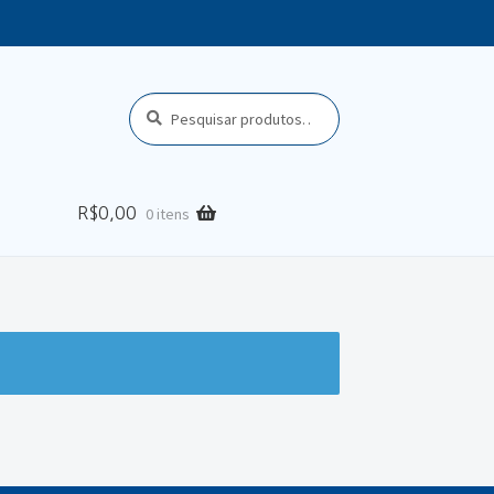
Pesquisar
P
por:
e
s
q
u
R$
0,00
0 itens
i
s
a
r