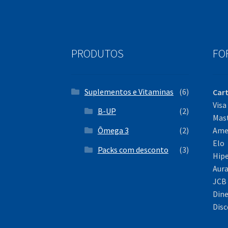
PRODUTOS
FO
Suplementos e Vitaminas
(6)
Cart
Visa
B-UP
(2)
Mas
Ômega 3
(2)
Amer
Elo
Packs com desconto
(3)
Hipe
Aur
JCB
Dine
Disc