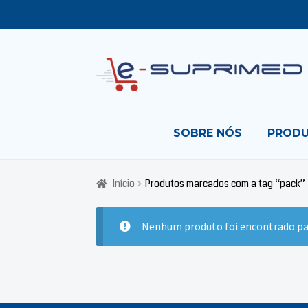
Skip
Skip
to
to
navigation
content
SOBRE NÓS
PROD
Início
Produtos marcados com a tag “pack”
Nenhum produto foi encontrado par