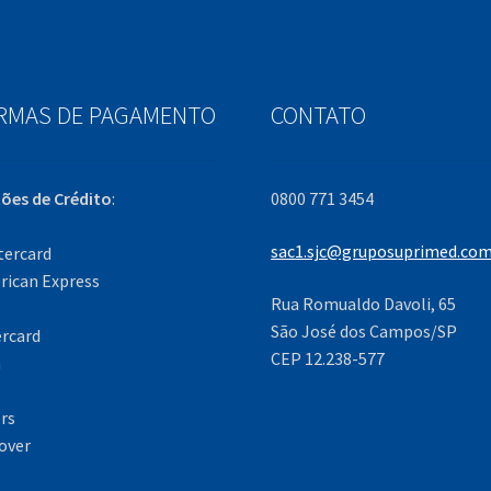
RMAS DE PAGAMENTO
CONTATO
ões de Crédito
:
0800 771 3454
sac1.sjc@gruposuprimed.com
tercard
ican Express
Rua Romualdo Davoli, 65
São José dos Campos/SP
rcard
CEP 12.238-577
a
rs
over