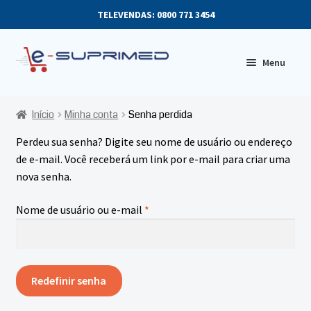
TELEVENDAS: 0800 771 3454
Skip
Skip
Menu
to
to
navigation
content
SOBRE NÓS
Início
Minha conta
Senha perdida
E
PRODUTOS
Perdeu sua senha? Digite seu nome de usuário ou endereço
x
de e-mail. Você receberá um link por e-mail para criar uma
p
MINHA CONTA
nova senha.
a
n
Obrigatório
Nome de usuário ou e-mail
*
d
c
h
i
Redefinir senha
l
d